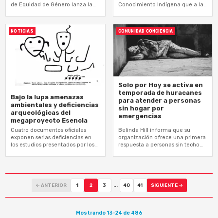
de Equidad de Género lanza la
Conocimiento Indígena que a la
campaña “Los datos cuentan otra
ciencia occidental académica
historia”
NOTICIAS
COMUNIDAD CONCIENCIA
Solo por Hoy se activa en
temporada de huracanes
Bajo la lupa amenazas
para atender a personas
ambientales y deficiencias
sin hogar por
arqueológicas del
emergencias
megaproyecto Esencia
Cuatro documentos oficiales
Belinda Hill informa que su
exponen serias deficiencias en
organización ofrece una primera
los estudios presentados por los
respuesta a personas sin techo
proponentes
por emergencias de incendios,
inundaciones o huracanes
← ANTERIOR
1
2
3
...
40
41
SIGUIENTE →
Mostrando 13-24 de 486