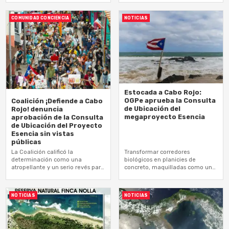
la vida de las comunidades
mar
COMUNIDAD CONCIENCIA
NOTICIAS
Estocada a Cabo Rojo:
OGPe aprueba la Consulta
Coalición ¡Defiende a Cabo
de Ubicación del
Rojo! denuncia
megaproyecto Esencia
aprobación de la Consulta
de Ubicación del Proyecto
Esencia sin vistas
públicas
La Coalición calificó la
Transformar corredores
determinación como una
biológicos en planicies de
atropellante y un serio revés para
concreto, maquilladas como una
la transparencia y la
propuesta 'verde' no es desarrollo
participación ciudadana
sostenible; es ecocidio
NOTICIAS
NOTICIAS