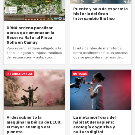
Puente y sala de espera: la
historia del Gran
Intercambio Biótico
DRNA ordena paralizar
obras que amenazan la
Reserva Natural Finca
Nolla en Camuy
Para revertir el daño infligido a la
El intercambio de mamíferos
zona, la agencia impuso medidas
entre continentes fue un proceso
de restauración y mitigación
que se gestó durante más de
obligatorias
diez millones de años
INTERNACIONALES
NOTICIAS
Al descubierto la
La metamorfosis del
maquinaria bélica de EEUU:
hábitat del sapiens:
el mayor enemigo del
ecología cognitiva y
planeta
cultura digital