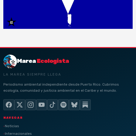
Marea
Ecologista
LA MAREA SIEMPRE LLEGA
Periodismo ambiental independiente desde Puerto Rico. Cubrimos
ecología, comunidad y justicia ambiental en el Caribe y el mundo.
NAVEGAR
Noticias
Internacionales