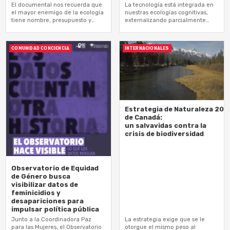
El documental nos recuerda que
La tecnología está integrada en
el mayor enemigo de la ecología
nuestras ecologías cognitivas,
tiene nombre, presupuesto y
externalizando parcialmente
bases de operaciones
nuestro razonamiento y
regulación emocional
COMUNIDAD CONCIENCIA
INTERNACIONALES
Estrategia de Naturaleza 203
de Canadá:
un salvavidas contra la
crisis de biodiversidad
Observatorio de Equidad
de Género busca
visibilizar datos de
feminicidios y
desapariciones para
impulsar política pública
Junto a la Coordinadora Paz
La estrategia exige que se le
para las Mujeres, el Observatorio
otorgue el mismo peso al