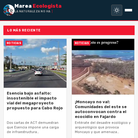
Marea
Ecologista
LA NATURALEZA NO HA HECHO ES
LO MÁS RECIENTE
NOTICIAS
NOTICIAS
Esencia bajo asfalto:
insostenible el impacto
¡Moncayo no va!:
vial del megaproyecto
Comunidades del este se
propuesto para Cabo Rojo
autoconvocan contra el
ecocidio en Fajardo
Dos cartas de ACT demuestran
Entérate del desastre ecológico y
que Esencia impone una carga
arqueológico que provoca
de infraestructura
Moncayo y que amenaza
desproporcionada que alteraría
manglares y restringe acceso al