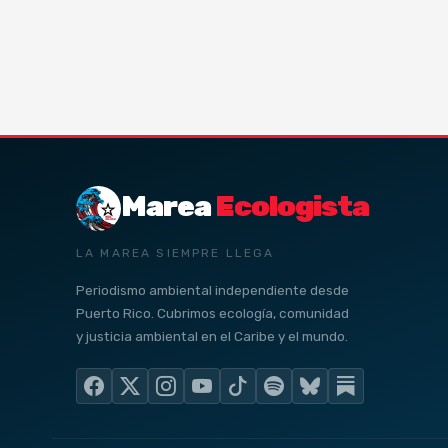
Marea
Ecologista
LA MAREA SIEMPRE LLEGA
Periodismo ambiental independiente desde
Puerto Rico. Cubrimos ecología, comunidad
y justicia ambiental en el Caribe y el mundo.