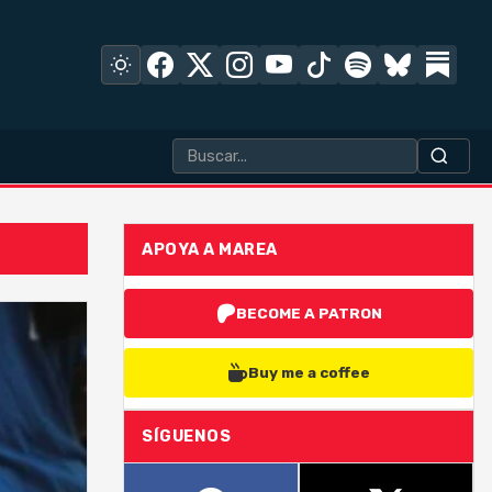
APOYA A MAREA
BECOME A PATRON
Buy me a coffee
SÍGUENOS