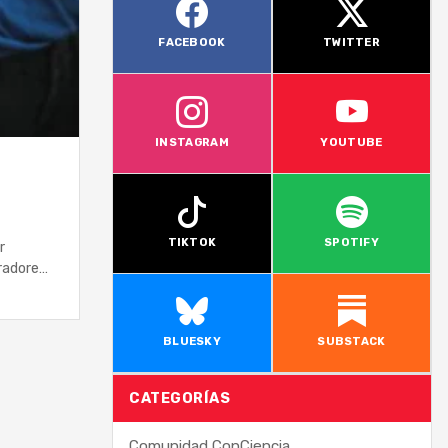
FACEBOOK
TWITTER
INSTAGRAM
YOUTUBE
TIKTOK
SPOTIFY
r
pradores
BLUESKY
SUBSTACK
CATEGORÍAS
Comunidad ConCiencia