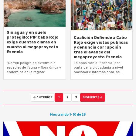
Sin agua y en suelo
protegido: PIP Cabo Rojo
Coalición Defiende a Cabo
exige cuentas claras en
Rojo exige vistas públicas
cuanto al megaproyecto
y denuncia corrupción
Esencia
tras el avance del
megaproyecto Esencia
"Corren peligro de exterminio
La oposición a “Esencia” por
especies de fauna y flora única y
parte de la ciudadanía a nivel
endémica de la región"
nacional e internacional, así
como de especialistas en todas
las áreas, es masiva
← ANTERIOR
1
2
3
SIGUIENTE →
Mostrando 1-10 de 29