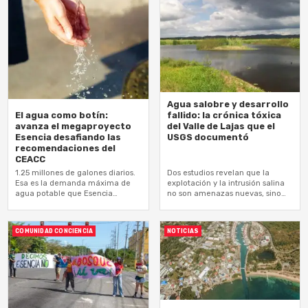
Agua salobre y desarrollo
El agua como botín:
fallido: la crónica tóxica
avanza el megaproyecto
del Valle de Lajas que el
Esencia desafiando las
USGS documentó
recomendaciones del
CEACC
1.25 millones de galones diarios.
Dos estudios revelan que la
Esa es la demanda máxima de
explotación y la intrusión salina
agua potable que Esencia
no son amenazas nuevas, sino
extraería del acuífero aluvial del
heridas abiertas en el acuífero
Valle de Lajas
más incomprendido de Puerto
Rico
COMUNIDAD CONCIENCIA
NOTICIAS