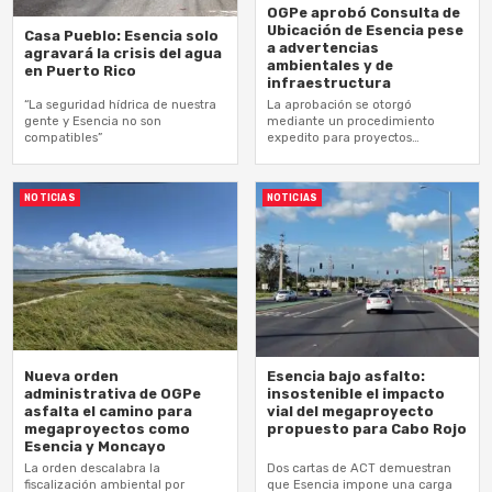
OGPe aprobó Consulta de
Ubicación de Esencia pese
Casa Pueblo: Esencia solo
a advertencias
agravará la crisis del agua
ambientales y de
en Puerto Rico
infraestructura
“La seguridad hídrica de nuestra
La aprobación se otorgó
gente y Esencia no son
mediante un procedimiento
compatibles”
expedito para proyectos
“estratégicos”, sin celebrar vistas
públicas
NOTICIAS
NOTICIAS
Nueva orden
Esencia bajo asfalto:
administrativa de OGPe
insostenible el impacto
asfalta el camino para
vial del megaproyecto
megaproyectos como
propuesto para Cabo Rojo
Esencia y Moncayo
La orden descalabra la
Dos cartas de ACT demuestran
fiscalización ambiental por
que Esencia impone una carga