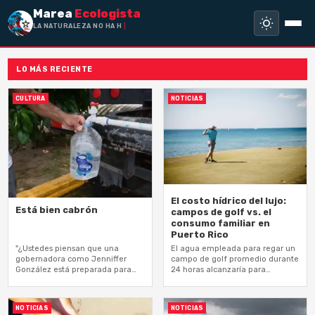
Marea
Ecologista
LA NATURALEZA NO HA HECHO ESC
LO MÁS RECIENTE
CULTURA
NOTICIAS
El costo hídrico del lujo:
Está bien cabrón
campos de golf vs. el
consumo familiar en
Puerto Rico
"¿Ustedes piensan que una
El agua empleada para regar un
gobernadora como Jenniffer
campo de golf promedio durante
González está preparada para
24 horas alcanzaría para
atender seriamente una cosa
abastecer a 1,250 familias en ese
así?"
mismo periodo
NOTICIAS
NOTICIAS