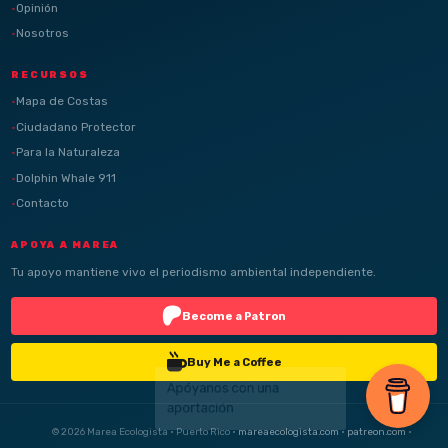
Opinión
Nosotros
RECURSOS
Mapa de Costas
Ciudadano Protector
Para la Naturaleza
Dolphin Whale 911
Contacto
APOYA A MAREA
Tu apoyo mantiene vivo el periodismo ambiental independiente.
Become a Patron
Buy Me a Coffee
© 2026 Marea Ecologista · Puerto Rico ·
mareaecologista.com
·
patreon.com
·