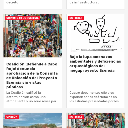
decreto
de infraestructura
desproporcionada que alteraría
la vida de las comunidades
COMUNIDAD CONCIENCIA
NOTICIAS
Bajo la lupa amenazas
ambientales y deficiencias
Coalición ¡Defiende a Cabo
arqueológicas del
Rojo! denuncia
megaproyecto Esencia
aprobación de la Consulta
de Ubicación del Proyecto
Esencia sin vistas
públicas
La Coalición calificó la
Cuatro documentos oficiales
determinación como una
exponen serias deficiencias en
atropellante y un serio revés para
los estudios presentados por los
la transparencia y la
proponentes
participación ciudadana
OPINIÓN
NOTICIAS