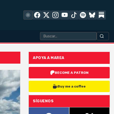
APOYA A MAREA
BECOME A PATRON
Buy me a coffee
SÍGUENOS