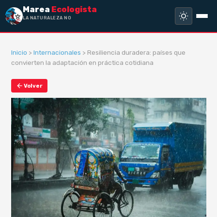
Marea
Ecologista
LA NATURALEZA NO HA H
Inicio
>
Internacionales
> Resiliencia duradera: países que
convierten la adaptación en práctica cotidiana
Volver