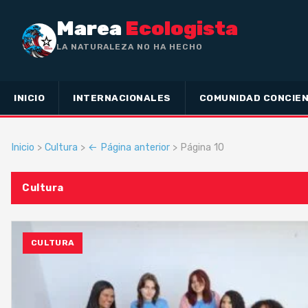
Marea
Ecologista
LA NATURALEZA NO HA HECHO ESCLAVO
A NADIE, SINO A TODOS LI
INICIO
INTERNACIONALES
COMUNIDAD CONCIEN
Inicio
>
Cultura
>
← Página anterior
> Página 10
Cultura
CULTURA