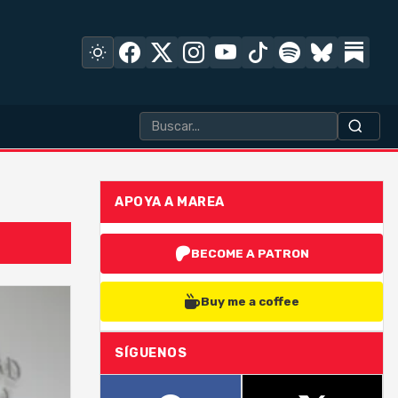
APOYA A MAREA
BECOME A PATRON
Buy me a coffee
SÍGUENOS