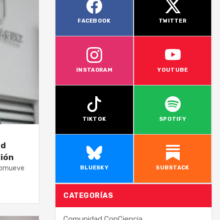
FACEBOOK
TWITTER
INSTAGRAM
YOUTUBE
TIKTOK
SPOTIFY
ed
ción
promueve
BLUESKY
SUBSTACK
CATEGORÍAS
Comunidad ConCiencia