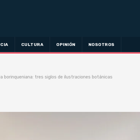
CIA
CULTURA
OPINIÓN
NOSOTROS
ora borinqueniana: tres siglos de ilustraciones botánicas