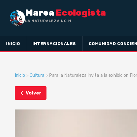
Marea
Ecologista
LA NATURALEZA NO HA HECHO ESCLAVO
A NADIE,
INICIO
INTERNACIONALES
COMUNIDAD CONCIEN
Inicio
>
Cultura
> Para la Naturaleza invita a la exhibición Fl
Volver