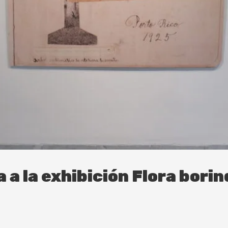
a a la exhibición Flora bori
s