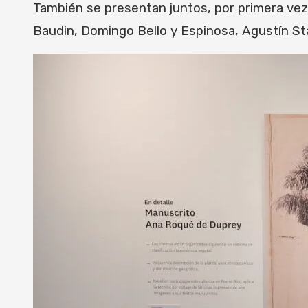
También se presentan juntos, por primera vez,
Baudin, Domingo Bello y Espinosa, Agustín S