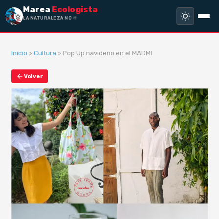
Marea
Ecologista
LA NATURALEZA NO HA HECH
Inicio
>
Cultura
> Pop Up navideño en el MADMI
Volver