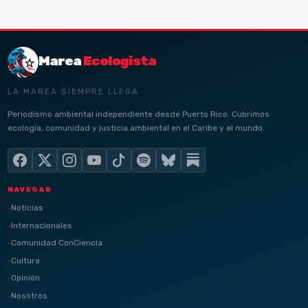
Marea
Ecologista
LA MAREA SIEMPRE LLEGA
Periodismo ambiental independiente desde Puerto Rico. Cubrimos
ecología, comunidad y justicia ambiental en el Caribe y el mundo.
NAVEGAR
Noticias
Internacionales
Comunidad ConCiencia
Cultura
Opinión
Nosotros