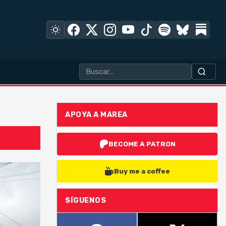
APOYA A MAREA
BECOME A PATRON
Buy me a coffee
SÍGUENOS