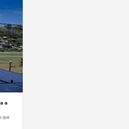
a a
s que