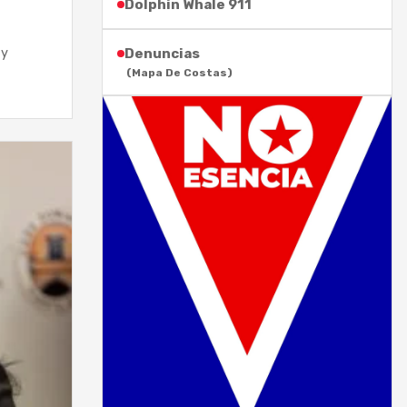
Dolphin Whale 911
Denuncias
 y
(Mapa De Costas)