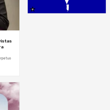
vistas
ra
erpetuo