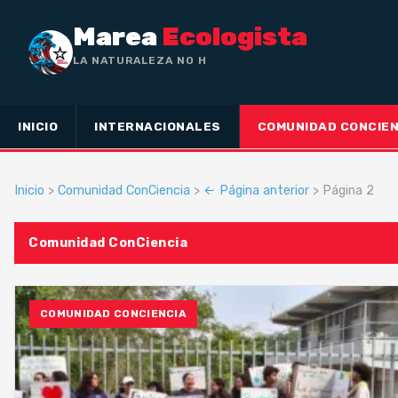
Marea
Ecologista
LA NATURALEZA NO HA HECHO ESCLAVO
A NADIE, SINO A
INICIO
INTERNACIONALES
COMUNIDAD CONCIEN
Inicio
>
Comunidad ConCiencia
>
← Página anterior
> Página 2
Comunidad ConCiencia
COMUNIDAD CONCIENCIA