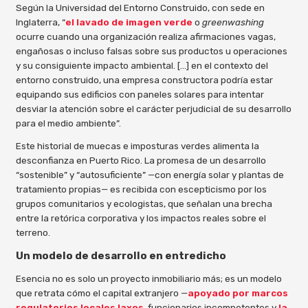
Según la Universidad del Entorno Construido, con sede en
Inglaterra, “
el lavado de imagen verde
o
greenwashing
ocurre cuando una organización realiza afirmaciones vagas,
engañosas o incluso falsas sobre sus productos u operaciones
y su consiguiente impacto ambiental. […] en el contexto del
entorno construido, una empresa constructora podría estar
equipando sus edificios con paneles solares para intentar
desviar la atención sobre el carácter perjudicial de su desarrollo
para el medio ambiente”.
Este historial de muecas e imposturas verdes alimenta la
desconfianza en Puerto Rico. La promesa de un desarrollo
“sostenible” y “autosuficiente” —con energía solar y plantas de
tratamiento propias— es recibida con escepticismo por los
grupos comunitarios y ecologistas, que señalan una brecha
entre la retórica corporativa y los impactos reales sobre el
terreno.
Un modelo de desarrollo en entredicho
Esencia no es solo un proyecto inmobiliario más; es un modelo
que retrata cómo el capital extranjero —
apoyado por marcos
regulatorios locales laxos
, funcionarios incompetentes y
la