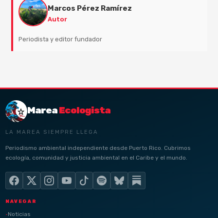
Marcos Pérez Ramírez
Autor
Periodista y editor fundador
Marea
Ecologista
LA MAREA SIEMPRE LLEGA
Periodismo ambiental independiente desde Puerto Rico. Cubrimos
ecología, comunidad y justicia ambiental en el Caribe y el mundo.
NAVEGAR
Noticias