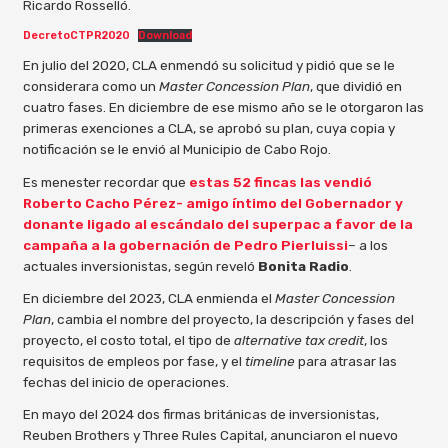
Ricardo Rosselló.
DecretoCTPR2020
Download
En julio del 2020, CLA enmendó su solicitud y pidió que se le
considerara como un
Master Concession Plan
, que dividió en
cuatro fases. En diciembre de ese mismo año se le otorgaron las
primeras exenciones a CLA, se aprobó su plan, cuya copia y
notificación se le envió al Municipio de Cabo Rojo.
Es menester recordar que
estas 52 fincas las vendió
Roberto Cacho Pérez- amigo íntimo del Gobernador y
donante ligado al escándalo del superpac a favor de la
campaña a la gobernación de Pedro Pierluissi
– a los
actuales inversionistas, según reveló
Bonita Radio
.
En diciembre del 2023, CLA enmienda el
Master Concession
Plan
, cambia el nombre del proyecto, la descripción y fases del
proyecto, el costo total, el tipo de
alternative tax credit
, los
requisitos de empleos por fase, y el
timeline
para atrasar las
fechas del inicio de operaciones.
En mayo del 2024 dos firmas británicas de inversionistas,
Reuben Brothers y Three Rules Capital, anunciaron el nuevo