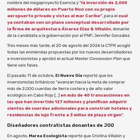
nombre del megaproyecto Esencia y
“la inversión de 2,000
millones de dólares en Puerto Rico con su propio
aeropuerto privado y vistas al mar Caribe”
, para el
cual
ya contaban con un plano conceptual desarrollado por
la firma de arquitectura Álvarez Díaz & Villalón
, donante
de la candidata a la gobernación por el PNP, Jennifer González.
Tres meses más tarde, el 20 de agosto del 2024 la CTPR acogió
todas las enmiendas propuestas por los nuevos desarrolladores
e inversionistas y aprobó el actual
Master Concession Plan
que
tiene seis fases.
El pasado 11 de octubre,
El Nuevo Día
reportó que los
inversionistas británicos “avanzan hacia la meta de comprar
más de 2,000 cuerdas de tierra costera y de alto valor
ecológico en Cabo Rojo […]
en más de 40 transacciones en
las que han invertido 127 millones y planifican adquirir
cientos de cuerdas adicionales para construir hoteles y
residencias de lujo frente a 3 millas de playa virgen
”.
Diseñadores contratistas donantes de JGO
En agosto,
Marea Ecologista
reportó que Cristina Villalón y