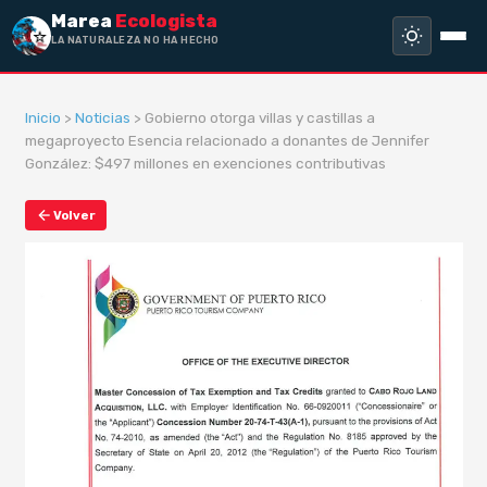
Marea
Ecologista
LA NATURALEZA NO HA HECHO ESCLAVO
Inicio
>
Noticias
> Gobierno otorga villas y castillas a
megaproyecto Esencia relacionado a donantes de Jennifer
González: $497 millones en exenciones contributivas
Volver