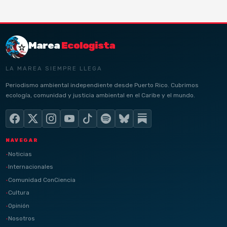
Marea
Ecologista
LA MAREA SIEMPRE LLEGA
Periodismo ambiental independiente desde Puerto Rico. Cubrimos
ecología, comunidad y justicia ambiental en el Caribe y el mundo.
NAVEGAR
Noticias
Internacionales
Comunidad ConCiencia
Cultura
Opinión
Nosotros