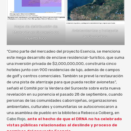
Mapa de dsitribución de
Avistamientos y hotspots
Mariquita en Suroeste de
de Guabairos
Puerto Rico
“Como parte del mercadeo del proyecto Esencia, se menciona
este mega desarrollo de enclave residencial-turístico, que suma
una inversión privada de $2,000,000,000, construiría cinco
hoteles junto con 900 residencias de lujo, además de campos
de golf y centros comerciales. También se prevé la restauración
de una pista de aterrizaje para que pueda recibir avionetas”,
señaló el Comité por la Verdera del Suroeste sobre esta nueva
revelación en su ponencia el pasado 28 de septiembre, cuando
personas de las comunidades caborrojeñas, organizaciones
ambientales, culturales y comunitarias se autoconvocaron a
una asamblea de pueblo en la biblioteca Rebecca Colberg, en
Cabo Rojo,
ante el hecho de que el DRNA no ha celebrado
vistas públicas relacionadas al deslinde y proceso de