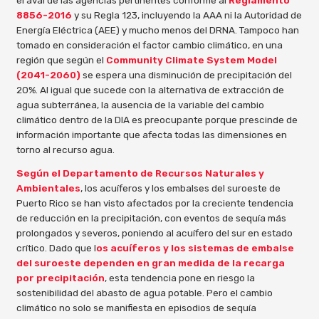
el aval de las agencias pertinentes conforme al
Reglamento
8856-2016
y su Regla 123, incluyendo la AAA ni la Autoridad de
Energía Eléctrica (AEE) y mucho menos del DRNA. Tampoco han
tomado en consideración el factor cambio climático, en una
región que según el
Community Climate System Model
(2041-2060)
se espera una disminución de precipitación del
20%. Al igual que sucede con la alternativa de extracción de
agua subterránea, la ausencia de la variable del cambio
climático dentro de la DIA es preocupante porque prescinde de
información importante que afecta todas las dimensiones en
torno al recurso agua.
Según el Departamento de Recursos Naturales y
Ambientales
, los acuíferos y los embalses del suroeste de
Puerto Rico se han visto afectados por la creciente tendencia
de reducción en la precipitación, con eventos de sequía más
prolongados y severos, poniendo al acuífero del sur en estado
crítico. Dado que l
os acuíferos y los sistemas de embalse
del suroeste dependen en gran medida de la recarga
por precipitación
, esta tendencia pone en riesgo la
sostenibilidad del abasto de agua potable. Pero el cambio
climático no solo se manifiesta en episodios de sequía