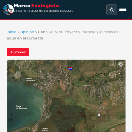
Marea
Ecologista
LA NATURALEZA NO HA HECHO ESCLAVO
A NADIE, SIN
Inicio
>
Opinión
> Cabo Rojo, el Proyecto Esencia y la crisis del
agua en el suroeste
Volver