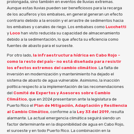
prolongada, sino también en eventos de lluvias extremas.
Aunque estas lluvias pueden ser beneficiosos para la recarga
de los acuíferos y los embalses, en general generan un efecto
contrario debido a la erosión y el arrastre de sedimentos hacia
los embalses y canales de riego. Los embalses como
Lucchetti
y
Loco
han visto reducida su capacidad de almacenamiento
debido a la sedimentación, lo que afecta su eficiencia como
fuentes de abasto para el suroeste.
Por otro lado,
la infraestructura hídrica en Cabo Rojo –
como la resto del país– no está diseñada para resistir
los efectos extremos del cambio climático
. La falta de
inversión en modernización y mantenimiento ha dejado el
sistema de abasto de agua vulnerable. Asimismo, la inacción
política respecto a la implementación de las recomendaciones
del
Comité de Expertos y Asesores sobre Cambio
Climático
, que en 2024 presentaron ante la legislatura de
Puerto Rico el
Plan de Mitigación, Adaptación y Resiliencia
al Cambio Climático
, conforme a la
Ley 33 del 2019
, resulta
alarmante. La actual emergencia climática seguirá siendo un
factor determinante en la disponibilidad de agua en Cabo Rojo,
el suroeste y en todo Puerto Rico. La combinación en la