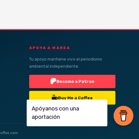
APOYA A MAREA
Tu apoyo mantiene vivo el periodismo
ambiental independiente.
Become a Patron
Buy Me a Coffee
offee.com