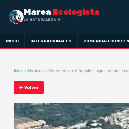
Marea
Ecologista
LA NATURALEZA NO HA HECHO ESCLAVO
A
INICIO
INTERNACIONALES
COMUNIDAD CONCIEN
Inicio
>
Noticias
> Representante Nogales: sigue impune la de
Volver