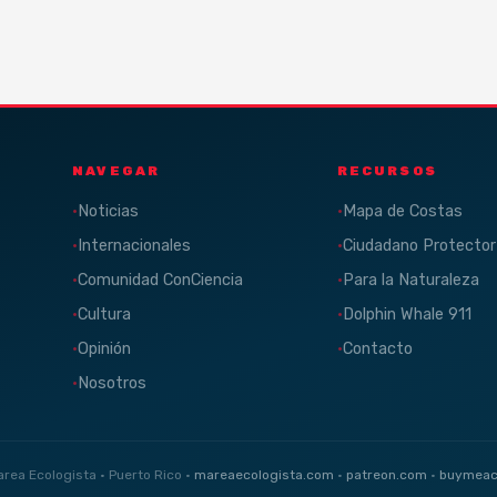
NAVEGAR
RECURSOS
Noticias
Mapa de Costas
Internacionales
Ciudadano Protector
Comunidad ConCiencia
Para la Naturaleza
Cultura
Dolphin Whale 911
Opinión
Contacto
Nosotros
rea Ecologista · Puerto Rico ·
mareaecologista.com
·
patreon.com
·
buymeac