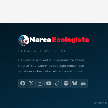
Marea
Ecologista
LA MAREA SIEMPRE LLEGA
Periodismo ambiental independiente desde
Puerto Rico. Cubrimos ecología, comunidad
y justicia ambiental en el Caribe y el mundo.
© 2026 Ma