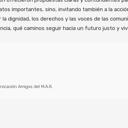
én ofrecieron propuestas claras y contundentes para
tos importantes, sino, invitando también a la acción
r la dignidad, los derechos y las voces de las com
ia, qué caminos seguir hacia un futuro justo y vivi
nización Amigxs del M.A.R.