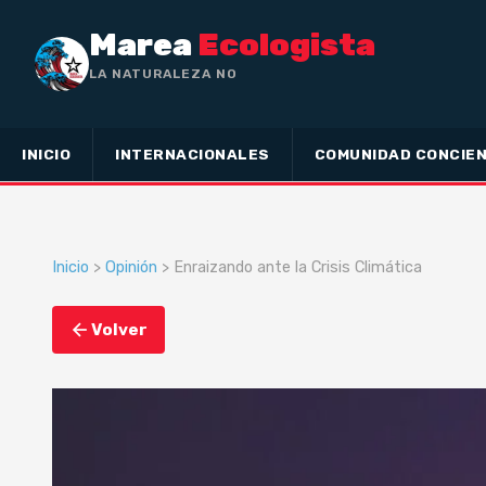
Marea
Ecologista
LA NATURALEZA NO HA HECHO ESC
INICIO
INTERNACIONALES
COMUNIDAD CONCIEN
Inicio
>
Opinión
> Enraizando ante la Crisis Climática
Volver