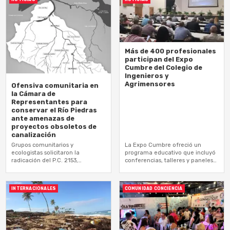
Más de 400 profesionales
participan del Expo
Cumbre del Colegio de
Ingenieros y
Agrimensores
Ofensiva comunitaria en
la Cámara de
Representantes para
conservar el Río Piedras
ante amenazas de
proyectos obsoletos de
canalización
Grupos comunitarios y
La Expo Cumbre ofreció un
ecologistas solicitaron la
programa educativo que incluyó
radicación del P.C. 2153,
conferencias, talleres y paneles
presentado por la representante
de discusión con expertos en
Mariana Nogales, así como el P.C.
diversos campos de la ingeniería
2166 y la Resolución
y la…
INTERNACIONALES
COMUNIDAD CONCIENCIA
Concurrente…