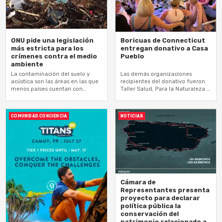
ONU pide una legislación
Boricuas de Connecticut
más estricta para los
entregan donativo a Casa
crímenes contra el medio
Pueblo
ambiente
La contaminación del suelo y
Las demás organizaciones
acústica son las áreas en las que
recipientes del donativo fueron
menos países cuentan con
Taller Salud, Para la Naturaleza y
disposiciones penales
la Sociedad Pro Hospital del Niño
COMUNIDAD CONCIENCIA
NOTICIAS
Cámara de
Representantes presenta
proyecto para declarar
política pública la
conservación del
patrimonio relacionado a