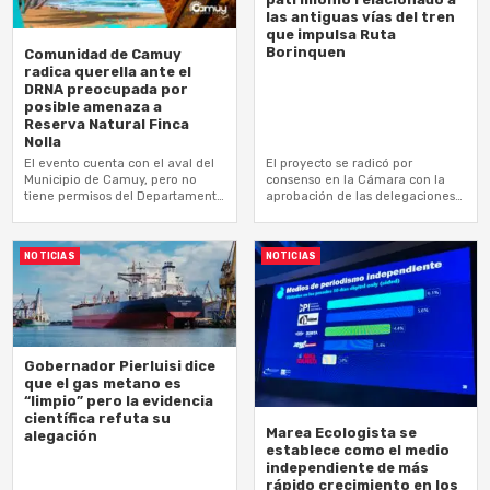
las antiguas vías del tren
que impulsa Ruta
Borinquen
Comunidad de Camuy
radica querella ante el
DRNA preocupada por
posible amenaza a
Reserva Natural Finca
Nolla
El evento cuenta con el aval del
El proyecto se radicó por
Municipio de Camuy, pero no
consenso en la Cámara con la
tiene permisos del Departamento
aprobación de las delegaciones
de Recursos Naturales, según el
de todos los partidos políticos
grupo comunitario Bosque La…
NOTICIAS
NOTICIAS
Gobernador Pierluisi dice
que el gas metano es
“limpio” pero la evidencia
científica refuta su
Marea Ecologista se
alegación
establece como el medio
independiente de más
rápido crecimiento en los