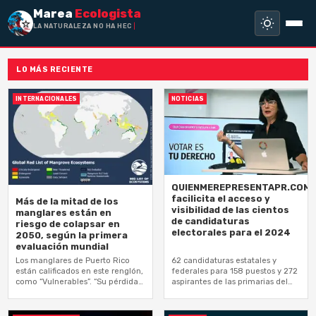
Marea
Ecologista
LA NATURALEZA NO HA HECHO ESCLA
LO MÁS RECIENTE
INTERNACIONALES
NOTICIAS
QUIENMEREPRESENTAPR.COM
facilicita el acceso y
Más de la mitad de los
visibilidad de las cientos
manglares están en
de candidaturas
riesgo de colapsar en
electorales para el 2024
2050, según la primera
evaluación mundial
Los manglares de Puerto Rico
62 candidaturas estatales y
están calificados en este renglón,
federales para 158 puestos y 272
como “Vulnerables”. “Su pérdida
aspirantes de las primarias del
puede ser desastrosa para la
PNP y PPD están en la
naturaleza y las personas de
plataforma
todo…