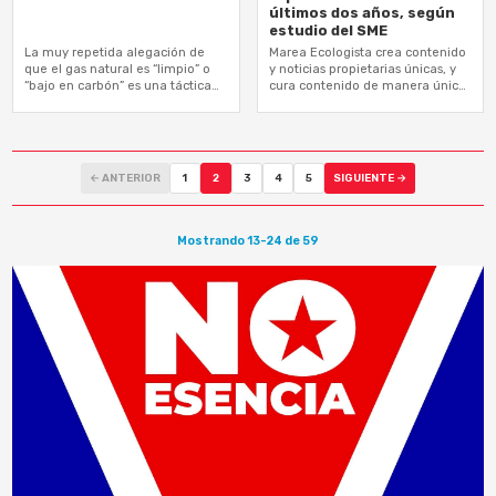
últimos dos años, según
estudio del SME
La muy repetida alegación de
Marea Ecologista crea contenido
que el gas natural es “limpio” o
y noticias propietarias únicas, y
“bajo en carbón” es una táctica
cura contenido de manera única,
de desinformación climática
para sus lectores, lanzando una
marca que forja una comunidad
de…
← ANTERIOR
1
2
3
4
5
SIGUIENTE →
Mostrando 13-24 de 59