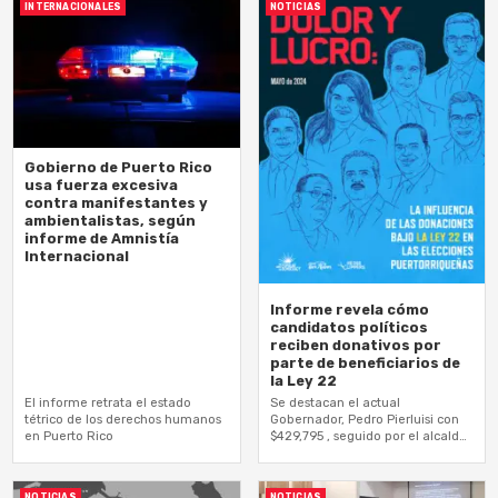
INTERNACIONALES
NOTICIAS
Gobierno de Puerto Rico
usa fuerza excesiva
contra manifestantes y
ambientalistas, según
informe de Amnistía
Internacional
Informe revela cómo
candidatos políticos
reciben donativos por
parte de beneficiarios de
la Ley 22
El informe retrata el estado
Se destacan el actual
tétrico de los derechos humanos
Gobernador, Pedro Pierluisi con
en Puerto Rico
$429,795 , seguido por el alcalde
de San Juan, Miguel Romero con
$151,270 y el alcalde de…
NOTICIAS
NOTICIAS