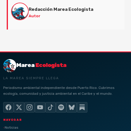
Redacción Marea Ecologista
Autor
Marea
Ecologista
LA MAREA SIEMPRE LLEGA
Periodismo ambiental independiente desde Puerto Rico. Cubrimos
ecología, comunidad y justicia ambiental en el Caribe y el mundo.
NAVEGAR
Noticias