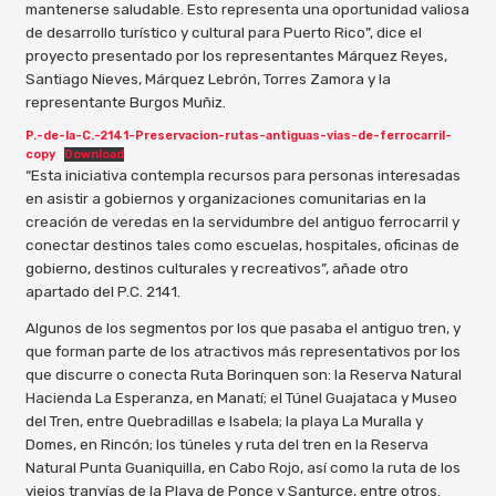
mantenerse saludable. Esto representa una oportunidad valiosa
de desarrollo turístico y cultural para Puerto Rico”, dice el
proyecto presentado por los representantes Márquez Reyes,
Santiago Nieves, Márquez Lebrón, Torres Zamora y la
representante Burgos Muñiz.
P.-de-la-C.-2141-Preservacion-rutas-antiguas-vias-de-ferrocarril-
copy
Download
“Esta iniciativa contempla recursos para personas interesadas
en asistir a gobiernos y organizaciones comunitarias en la
creación de veredas en la servidumbre del antiguo ferrocarril y
conectar destinos tales como escuelas, hospitales, oficinas de
gobierno, destinos culturales y recreativos”, añade otro
apartado del P.C. 2141.
Algunos de los segmentos por los que pasaba el antiguo tren, y
que forman parte de los atractivos más representativos por los
que discurre o conecta Ruta Borinquen son: la Reserva Natural
Hacienda La Esperanza, en Manatí; el Túnel Guajataca y Museo
del Tren, entre Quebradillas e Isabela; la playa La Muralla y
Domes, en Rincón; los túneles y ruta del tren en la Reserva
Natural Punta Guaniquilla, en Cabo Rojo, así como la ruta de los
viejos tranvías de la Playa de Ponce y Santurce, entre otros.