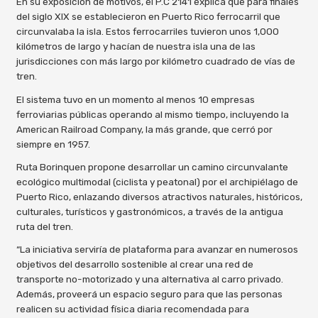
En su exposición de motivos, el P.C 2141 explica que para finales
del siglo XIX se establecieron en Puerto Rico ferrocarril que
circunvalaba la isla. Estos ferrocarriles tuvieron unos 1,000
kilómetros de largo y hacían de nuestra isla una de las
jurisdicciones con más largo por kilómetro cuadrado de vías de
tren.
El sistema tuvo en un momento al menos 10 empresas
ferroviarias públicas operando al mismo tiempo, incluyendo la
American Railroad Company, la más grande, que cerró por
siempre en 1957.
Ruta Borinquen propone desarrollar un camino circunvalante
ecológico multimodal (ciclista y peatonal) por el archipiélago de
Puerto Rico, enlazando diversos atractivos naturales, históricos,
culturales, turísticos y gastronómicos, a través de la antigua
ruta del tren.
“La iniciativa serviría de plataforma para avanzar en numerosos
objetivos del desarrollo sostenible al crear una red de
transporte no-motorizado y una alternativa al carro privado.
Además, proveerá un espacio seguro para que las personas
realicen su actividad física diaria recomendada para