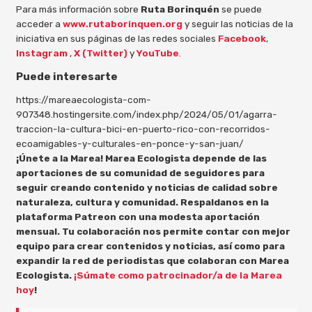
Para más información sobre
Ruta Borinquén
se puede
acceder a
www.rutaborinquen.org
y seguir las noticias de la
iniciativa en sus páginas de las redes sociales
Facebook
,
Instagram
,
X (Twitter)
y
YouTube
.
Puede interesarte
https://mareaecologista-com-
907348.hostingersite.com/index.php/2024/05/01/agarra-
traccion-la-cultura-bici-en-puerto-rico-con-recorridos-
ecoamigables-y-culturales-en-ponce-y-san-juan/
¡Únete a la Marea! Marea Ecologista depende de las
aportaciones de su comunidad de seguidores para
seguir creando contenido y noticias de calidad sobre
naturaleza, cultura y comunidad. Respaldanos en la
plataforma Patreon con una modesta aportación
mensual. Tu colaboración nos permite contar con mejor
equipo para crear contenidos y noticias, así como para
expandir la red de periodistas que colaboran con Marea
Ecologista.
¡Súmate como patrocinador/a de la Marea
hoy
!