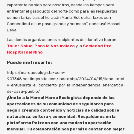
importante ha sido para nosotros, desde los tiempos para
enfrentar el gasoducto del norte como para las respuestas
comunitarias tras el huracán María. Estrechar lazos con
Connecticut es un paso grande y hermoso”, concluyó Massol
Deyá.
Las demás organizaciones recipientes del donativo fueron
Taller Salud
,
Para la Naturaleza
y la
Sociedad Pro
Hospital del Niño
.
Puede inetresarte:
https://mareaecologista-com-
907348.hostingersite.com/index.php/2024/04/15/lleno-total-
y-entusiasta-el-concierto-por-la-independencia-energetica-
de-casa-pueblo/
¡Únete a la Marea! Marea Ecologista depende de las
aportaciones de su comunidad de seguidores para
seguir creando contenido y noticias de calidad sobre
naturaleza, cultura y comunidad. Respaldanos en la
plataforma Patreon con una modesta aportación
mensual. Tu colaboración nos permite contar con mejor