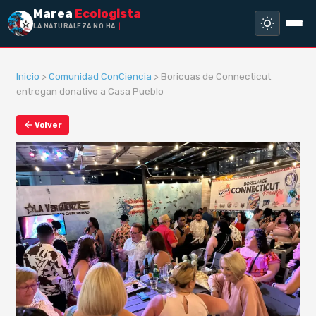
Marea
Ecologista
LA NATURALEZA NO HA HECH
Inicio
>
Comunidad ConCiencia
> Boricuas de Connecticut
entregan donativo a Casa Pueblo
Volver