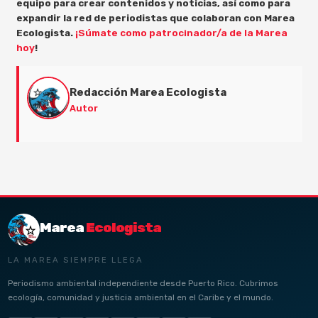
equipo para crear contenidos y noticias, así como para
expandir la red de periodistas que colaboran con Marea
Ecologista.
¡Súmate como patrocinador/a de la Marea
hoy
!
Redacción Marea Ecologista
Autor
Marea
Ecologista
LA MAREA SIEMPRE LLEGA
Periodismo ambiental independiente desde Puerto Rico. Cubrimos
ecología, comunidad y justicia ambiental en el Caribe y el mundo.