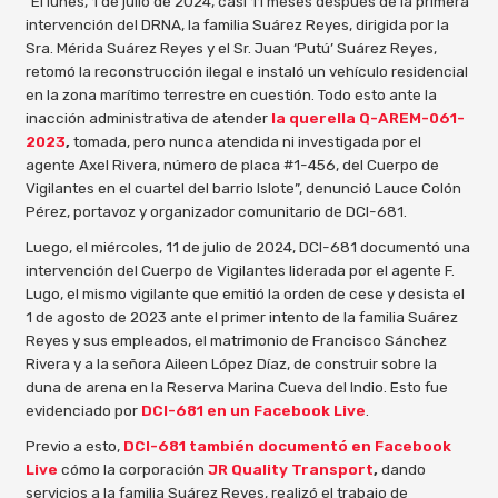
“El lunes, 1 de julio de 2024, casi 11 meses después de la primera
intervención del DRNA, la familia Suárez Reyes, dirigida por la
Sra. Mérida Suárez Reyes y el Sr. Juan ‘Putú’ Suárez Reyes,
retomó la reconstrucción ilegal e instaló un vehículo residencial
en la zona marítimo terrestre en cuestión. Todo esto ante la
inacción administrativa de atender
la querella Q-AREM-061-
2023
,
tomada, pero nunca atendida ni investigada por el
agente Axel Rivera, número de placa #1-456, del Cuerpo de
Vigilantes en el cuartel del barrio Islote”, denunció Lauce Colón
Pérez, portavoz y organizador comunitario de DCI-681.
Luego, el miércoles, 11 de julio de 2024, DCI-681 documentó una
intervención del Cuerpo de Vigilantes liderada por el agente F.
Lugo, el mismo vigilante que emitió la orden de cese y desista el
1 de agosto de 2023 ante el primer intento de la familia Suárez
Reyes y sus empleados, el matrimonio de Francisco Sánchez
Rivera y a la señora Aileen López Díaz, de construir sobre la
duna de arena en la Reserva Marina Cueva del Indio. Esto fue
evidenciado por
DCI-681 en un Facebook Live
.
Previo a esto,
DCI-681 también documentó en Facebook
Live
cómo la corporación
JR Quality Transport
,
dando
servicios a la familia Suárez Reyes, realizó el trabajo de