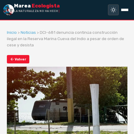
Marea
Ecologista
LA NATURALEZA NO HA HECHO ESCLAV
Inicio
>
Noticias
> DCI-681 denuncia continúa construcción
ilegal en la Reserva Marina Cueva del Indio a pesar de orden de
cese y desista
Volver