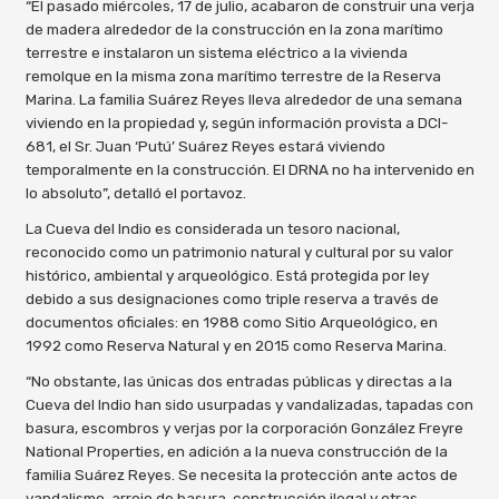
“El pasado miércoles, 17 de julio, acabaron de construir una verja
de madera alrededor de la construcción en la zona marítimo
terrestre e instalaron un sistema eléctrico a la vivienda
remolque en la misma zona marítimo terrestre de la Reserva
Marina. La familia Suárez Reyes lleva alrededor de una semana
viviendo en la propiedad y, según información provista a DCI-
681, el Sr. Juan ‘Putú’ Suárez Reyes estará viviendo
temporalmente en la construcción. El DRNA no ha intervenido en
lo absoluto”, detalló el portavoz.
La Cueva del Indio es considerada un tesoro nacional,
reconocido como un patrimonio natural y cultural por su valor
histórico, ambiental y arqueológico. Está protegida por ley
debido a sus designaciones como triple reserva a través de
documentos oficiales: en 1988 como Sitio Arqueológico, en
1992 como Reserva Natural y en 2015 como Reserva Marina.
“No obstante, las únicas dos entradas públicas y directas a la
Cueva del Indio han sido usurpadas y vandalizadas, tapadas con
basura, escombros y verjas por la corporación González Freyre
National Properties, en adición a la nueva construcción de la
familia Suárez Reyes. Se necesita la protección ante actos de
vandalismo, arrojo de basura, construcción ilegal y otras