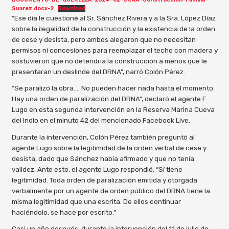
Suarez.docx-2
Download
“Ese día le cuestioné al Sr. Sánchez Rivera y a la Sra. López Díaz
sobre la ilegalidad de la construcción y la existencia de la orden
de cese y desista, pero ambos alegaron que no necesitan
permisos ni concesiones para reemplazar el techo con madera y
sostuvieron que no detendría la construcción a menos que le
presentaran un deslinde del DRNA”, narró Colón Pérez.
“Se paralizó la obra.… No pueden hacer nada hasta el momento.
Hay una orden de paralización del DRNA”, declaró el agente F.
Lugo en esta segunda intervención en la Reserva Marina Cueva
del Indio en el minuto 42 del mencionado Facebook Live.
Durante la intervención, Colón Pérez también preguntó al
agente Lugo sobre la legitimidad de la orden verbal de cese y
desista, dado que Sánchez había afirmado y que no tenía
validez. Ante esto, el agente Lugo respondió: “Sí tiene
legitimidad. Toda orden de paralización emitida y otorgada
verbalmente por un agente de orden público del DRNA tiene la
misma legitimidad que una escrita. De ellos continuar
haciéndolo, se hace por escrito.”
Casi un año después, durante la intervención del 11 de julio de