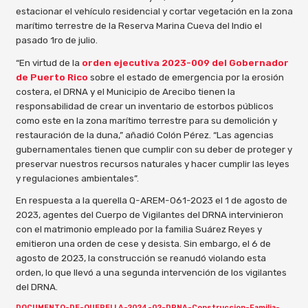
estacionar el vehículo residencial y cortar vegetación en la zona
marítimo terrestre de la Reserva Marina Cueva del Indio el
pasado 1ro de julio.
“En virtud de la
orden ejecutiva 2023-009 del Gobernador
de Puerto Rico
sobre el estado de emergencia por la erosión
costera, el DRNA y el Municipio de Arecibo tienen la
responsabilidad de crear un inventario de estorbos públicos
como este en la zona marítimo terrestre para su demolición y
restauración de la duna,” añadió Colón Pérez. “Las agencias
gubernamentales tienen que cumplir con su deber de proteger y
preservar nuestros recursos naturales y hacer cumplir las leyes
y regulaciones ambientales”.
En respuesta a la querella Q-AREM-061-2023
el 1 de agosto de
2023, agentes del Cuerpo de Vigilantes del DRNA intervinieron
con el matrimonio empleado por la familia Suárez Reyes y
emitieron una orden de cese y desista. Sin embargo, el 6 de
agosto de 2023, la construcción se reanudó violando esta
orden, lo que llevó a una segunda intervención de los vigilantes
del DRNA.
DOCUMENTO-DE-QUERELLA-2024-02-DRNA-Construccion-Familia-