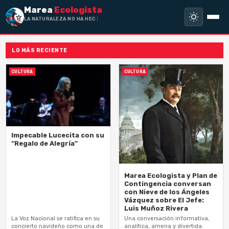
Marea
Ecologista
LA NATURALEZA NO HA HECHO ESCLA
LO MÁS RECIENTE
CULTURA
CULTURA
Impecable Lucecita con su
“Regalo de Alegría”
Marea Ecologista y Plan de
Contingencia conversan
con Nieve de los Ángeles
Vázquez sobre El Jefe:
Luis Muñoz Rivera
La Voz Nacional se ratifica en su
Una conversación informativa,
concierto navideño como una de
analítica, amena y divertida.