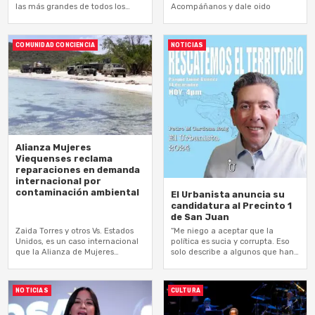
las más grandes de todos los
Acompáñanos y dale oido
tiempos
COMUNIDAD CONCIENCIA
NOTICIAS
Alianza Mujeres
Viequenses reclama
reparaciones en demanda
internacional por
contaminación ambiental
El Urbanista anuncia su
candidatura al Precinto 1
de San Juan
Zaida Torres y otros Vs. Estados
“Me niego a aceptar que la
Unidos, es un caso internacional
política es sucia y corrupta. Eso
que la Alianza de Mujeres
solo describe a algunos que han
Viequenses presentó en el año
contaminado este espacio y está
2013 ante la Comisión…
en nuestras…
NOTICIAS
CULTURA