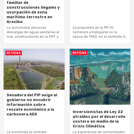
familiar de
construcciones ilegales y
usurpación de zona
marítimo terrestre en
Arecibo
La comunidad denuncia
La propuesta de la PR-10
descargas de aguas sanitarias al
comenzó a trabajarse en la
mar, construcciones en la ZMT y
época de 1960, en el contexto de
la compraventa clandestina de
un proyecto de explotación
propiedades
minera
NOTICIAS
NOTICIAS
Senadora del PIP exige al
gobierno no encubrir
información sobre
rescate económico a la
Inversionistas de Ley 22
carbonera AES
atraídos por el desarrollo
costero en medio de la
Crisis Climática
La enmienda al contrato
La experiencia de comunidades