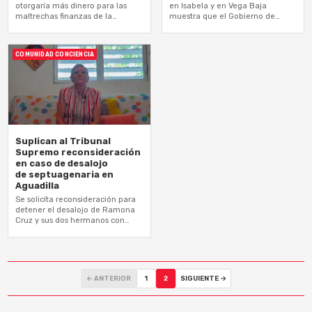
otorgaría más dinero para las
en Isabela y en Vega Baja
maltrechas finanzas de la
muestra que el Gobierno de
compañía privada
Puerto Rico actúa en contra de
las recomendaciones de
expertos…
COMUNIDAD CONCIENCIA
Suplican al Tribunal
Supremo reconsideración
en caso de desalojo
de septuagenaria en
Aguadilla
Se solicita reconsideración para
detener el desalojo de Ramona
Cruz y sus dos hermanos con
diversidad funcional
← ANTERIOR
1
2
SIGUIENTE →