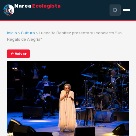
Marea
Ecologista
Inicio
>
Cultura
> Lucecita Benítez presenta su concierto “Un
Regalo de Alegría”
Volver