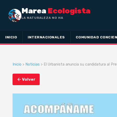
Marea
Ecologista
LA NATURALEZA NO HA HECHO ESCLAVO
A NADIE
INICIO
INTERNACIONALES
COMUNIDAD CONCIEN
Inicio
>
Noticias
> El Urbanista anuncia su candidatura al Pr
Volver