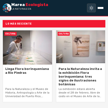
Marea
Ecologista
LA NATURALEZA NO H
LO MÁS RECIENTE
CULTURA
CULTURA
Llega Flora borinqueniana
Para la Naturaleza invita a
a Río Piedras
la exhibición Flora
borinqueniana: tres
siglos de ilustraciones
botánicas
Para la Naturaleza y el Museo de
La exhibición estará abierta
Historia, Antropología y Arte de la
desde el 28 de febrero, libre de
Universidad de Puerto Rico,
costo en el Museo de Arte de la
Recinto de Río Piedras invitan a
UPR en Mayagüez
la reapertura…