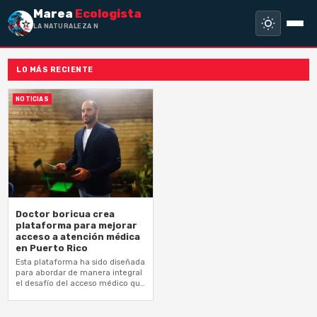
Marea
Ecologista
LA NATURALEZA NO H
LO MÁS RECIENTE
NOTICIAS
Doctor boricua crea
plataforma para mejorar
acceso a atención médica
en Puerto Rico
Esta plataforma ha sido diseñada
para abordar de manera integral
el desafío del acceso médico que
enfrentamos en nuestra isla