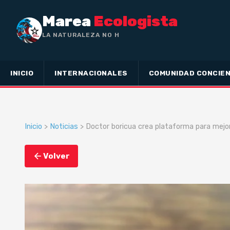
Marea
Ecologista
LA NATURALEZA NO HA HECHO ESCLAVO
A NAD
INICIO
INTERNACIONALES
COMUNIDAD CONCIEN
Inicio
>
Noticias
> Doctor boricua crea plataforma para mejo
Volver