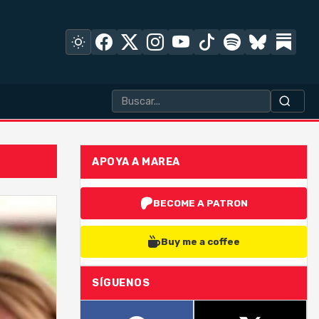
APOYA A MAREA
BECOME A PATRON
Buy me a coffee
SÍGUENOS