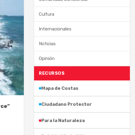
Cultura
Internacionales
Noticias
Opinión
RECURSOS
Mapa de Costas
Ciudadano Protector
rce”
Para la Naturaleza