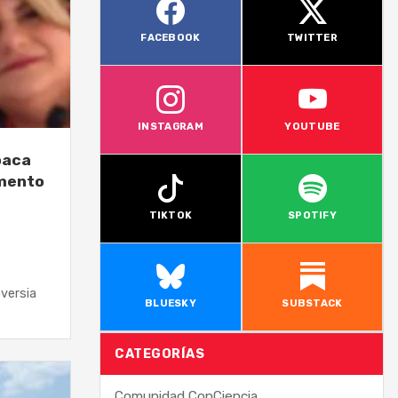
FACEBOOK
TWITTER
INSTAGRAM
YOUTUBE
oaca
amento
TIKTOK
SPOTIFY
versia
BLUESKY
SUBSTACK
CATEGORÍAS
Comunidad ConCiencia