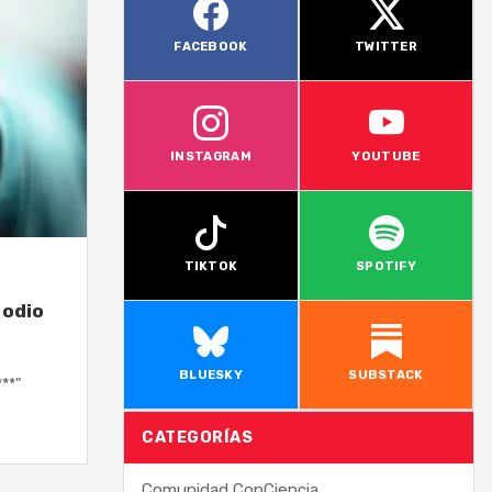
FACEBOOK
TWITTER
INSTAGRAM
YOUTUBE
TIKTOK
SPOTIFY
 odio
BLUESKY
SUBSTACK
**"
CATEGORÍAS
Comunidad ConCiencia