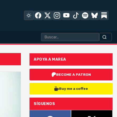
APOYA A MAREA
BECOME A PATRON
Buy me a coffee
SÍGUENOS