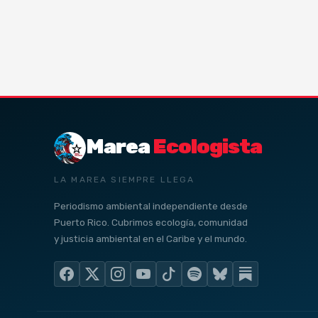
Marea
Ecologista
LA MAREA SIEMPRE LLEGA
Periodismo ambiental independiente desde
Puerto Rico. Cubrimos ecología, comunidad
y justicia ambiental en el Caribe y el mundo.