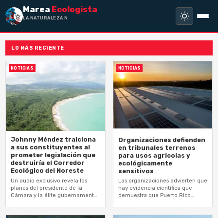
Marea
Ecologista
LA NATURALEZA NO HA
LO MÁS RECIENTE
NOTICIAS
NOTICIAS
Johnny Méndez traiciona
Organizaciones defienden
a sus constituyentes al
en tribunales terrenos
prometer legislación que
para usos agrícolas y
destruiría el Corredor
ecológicamente
Ecológico del Noreste
sensitivos
Un audio exclusivo revela los
Las organizaciones advierten que
planes del presidente de la
hay evidencia científica que
Cámara y la élite gubernamental
demuestra que Puerto Rico
del Partido Nuevo Progresista,
puede suplir su demanda
para entregarle terrenos de alto
energética con paneles solares
valor…