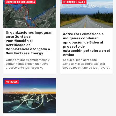
COMUNIDAD CONCIENCIA
INTERNACIONALES
Organizaciones impugnan
Activistas climáticos e
ante Junta de
indígenas condenan
Planificación el
aprobación de Biden al
Certificado de
proyecto de
Consistencia otorgado a
extracción petrolera en el
New Fortress Energy
Ártico
Varias entidades ambientales y
Según el plan aprobado,
comunitarias exigen un nuevo
ConocoPhillips podrá explotar
proceso ante los riesgos y
tres pozos en uno de los mayores
amenazas que representa la
proyectos de extracción de
operación de la compañía para
petróleo y gas en tierras públicas
la comunidad Sabana,…
NOTICIAS