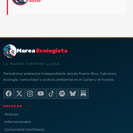
Autor
Marea
Ecologista
LA MAREA SIEMPRE LLEGA
Periodismo ambiental independiente desde Puerto Rico. Cubrimos
ecología, comunidad y justicia ambiental en el Caribe y el mundo.
NAVEGAR
Noticias
Internacionales
Comunidad ConCiencia