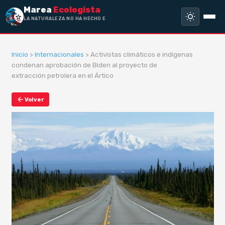
Marea
Ecologista
LA NATURALEZA NO HA HECHO ESCLAV
Inicio
>
Internacionales
> Activistas climáticos e indígenas
condenan aprobación de Biden al proyecto de
extracción petrolera en el Ártico
Volver