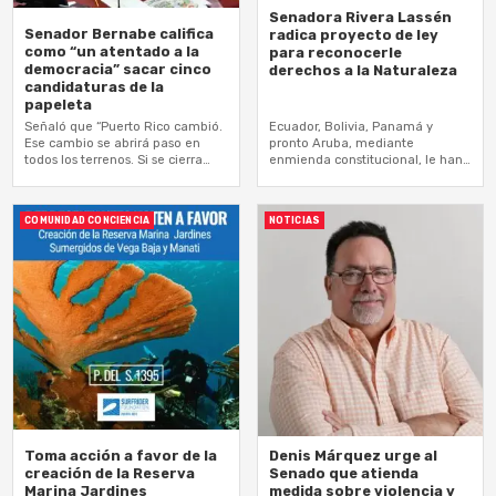
Senadora Rivera Lassén
Senador Bernabe califica
radica proyecto de ley
como “un atentado a la
para reconocerle
democracia” sacar cinco
derechos a la Naturaleza
candidaturas de la
papeleta
Señaló que “Puerto Rico cambió.
Ecuador, Bolivia, Panamá y
Ese cambio se abrirá paso en
pronto Aruba, mediante
todos los terrenos. Si se cierra
enmienda constitucional, le han
una puerta, el pueblo abrirá
dado derechos y personalidad
otras”
jurídica y derechos a la
naturaleza
COMUNIDAD CONCIENCIA
NOTICIAS
Toma acción a favor de la
Denis Márquez urge al
creación de la Reserva
Senado que atienda
Marina Jardines
medida sobre violencia y