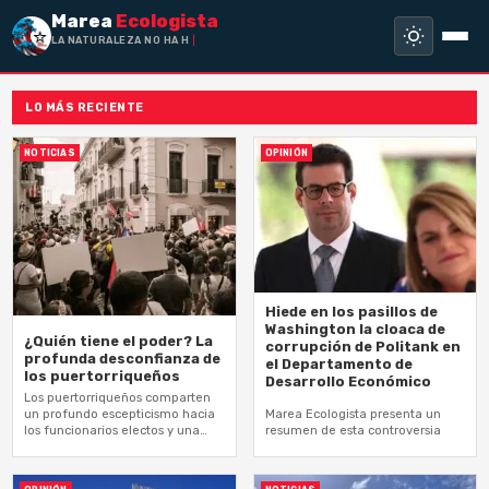
Marea
Ecologista
LA NATURALEZA NO HA HECHO ESC
LO MÁS RECIENTE
NOTICIAS
OPINIÓN
Hiede en los pasillos de
Washington la cloaca de
¿Quién tiene el poder? La
corrupción de Politank en
profunda desconfianza de
el Departamento de
los puertorriqueños
Desarrollo Económico
Los puertorriqueños comparten
un profundo escepticismo hacia
Marea Ecologista presenta un
los funcionarios electos y una
resumen de esta controversia
sensación generalizada de
autogobierno limitado