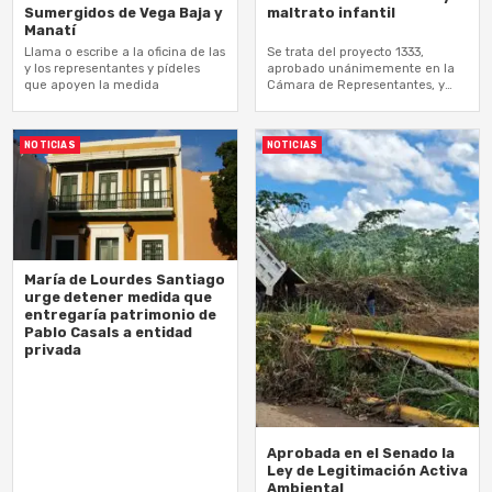
Sumergidos de Vega Baja y
maltrato infantil
Manatí
Llama o escribe a la oficina de las
Se trata del proyecto 1333,
y los representantes y pídeles
aprobado unánimemente en la
que apoyen la medida
Cámara de Representantes, y
referido al Senado en noviembre
del año pasado
NOTICIAS
NOTICIAS
María de Lourdes Santiago
urge detener medida que
entregaría patrimonio de
Pablo Casals a entidad
privada
Aprobada en el Senado la
Ley de Legitimación Activa
Ambiental