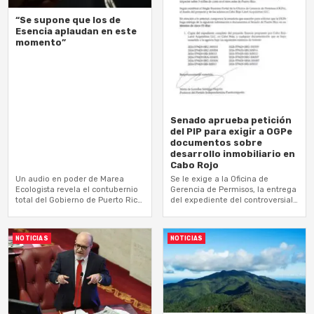
“Se supone que los de
Esencia aplaudan en este
momento”
Senado aprueba petición
del PIP para exigir a OGPe
documentos sobre
desarrollo inmobiliario en
Cabo Rojo
Un audio en poder de Marea
Se le exige a la Oficina de
Ecologista revela el contubernio
Gerencia de Permisos, la entrega
total del Gobierno de Puerto Rico
del expediente del controversial
y los desarrolladores de
proyecto Esencia a cargo de
proyectos de ultra lujo que…
Cabo Rojo Land Acquisition LLC
NOTICIAS
NOTICIAS