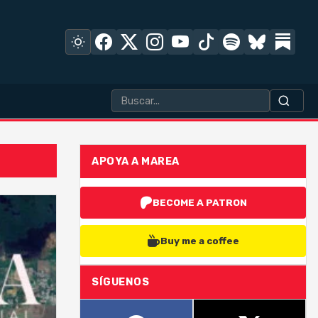
APOYA A MAREA
BECOME A PATRON
Buy me a coffee
SÍGUENOS