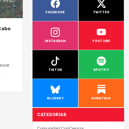
FACEBOOK
TWITTER
Cabo
INSTAGRAM
YOUTUBE
ausar
TIKTOK
SPOTIFY
…
BLUESKY
SUBSTACK
CATEGORÍAS
Comunidad ConCiencia