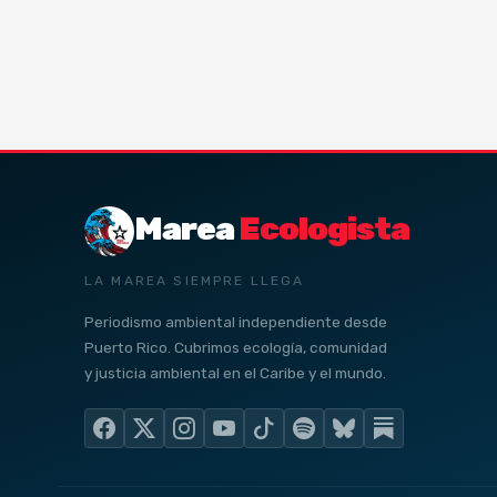
Marea
Ecologista
LA MAREA SIEMPRE LLEGA
Periodismo ambiental independiente desde
Puerto Rico. Cubrimos ecología, comunidad
y justicia ambiental en el Caribe y el mundo.