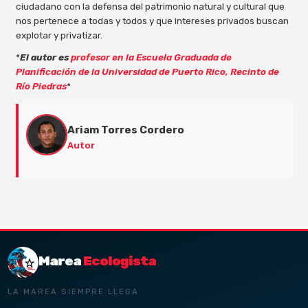
ciudadano con la defensa del patrimonio natural y cultural que
nos pertenece a todas y todos y que intereses privados buscan
explotar y privatizar.
*
El autor es
profesor en la Escuela Graduada de
Planificación de la Universidad de Puerto Rico, Recinto de
Río Piedras
*
Ariam Torres Cordero
Autor
Marea
Ecologista
LA MAREA SIEMPRE LLEGA