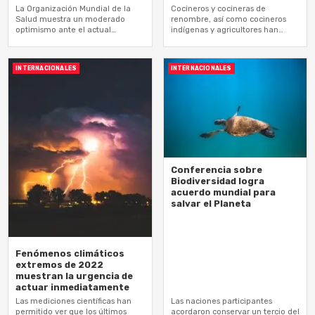
La Organización Mundial de la
Cocineros y cocineras de
Salud muestra un moderado
renombre, así como cocineros
optimismo ante el actual
indígenas y agricultores han
panorama epidemiológico que
contribuido a este libro de
presenta “una transmisión
recetas respetuosas con el clima
intensa en varias partes del
INTERNACIONALES
INTERNACIONALES
mundo”
Conferencia sobre
Biodiversidad logra
acuerdo mundial para
salvar el Planeta
Fenómenos climáticos
extremos de 2022
muestran la urgencia de
actuar inmediatamente
Las mediciones científicas han
Las naciones participantes
permitido ver que los últimos
acordaron conservar un tercio del