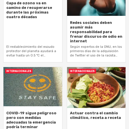
Capa de ozono va en
camino de recuperarse
durante las próximas
cuatro décadas
Redes sociales deben
asumir más
responsabilidad para
frenar discurso de odio en
internet
El restablecimiento del escudo
Según expertos de la ONU, en los
protector del planeta ayudará a
primeros días de la adquisición
evitar hasta un 0.5 °C el
de Twitter el uso de la racista
calentamiento global
palabra "Nig***" aumentó casi
500% en…
INTERNACIONALES
INTERNACIONALES
COVID-19 sigue peligroso
Actuar contra el cambio
pero con medidas
climático, receta a receta
adecuadas la emergencia
podría terminar