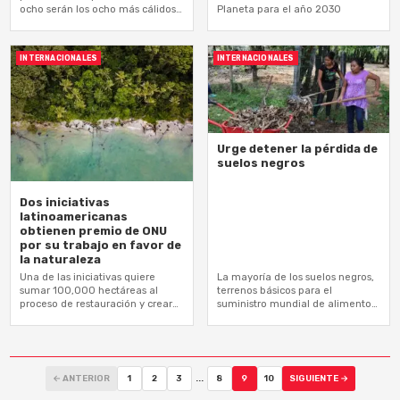
ocho serán los ocho más cálidos
Planeta para el año 2030
desde que existen los registros
INTERNACIONALES
INTERNACIONALES
Urge detener la pérdida de
suelos negros
Dos iniciativas
latinoamericanas
obtienen premio de ONU
por su trabajo en favor de
la naturaleza
Una de las iniciativas quiere
La mayoría de los suelos negros,
sumar 100,000 hectáreas al
terrenos básicos para el
proceso de restauración y crear
suministro mundial de alimentos,
5,000 empleos
ya han perdido al menos la mitad
de sus reservas de…
← ANTERIOR
1
2
3
...
8
9
10
SIGUIENTE →