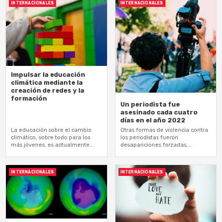
INTERNACIONALES
INTERNACIONALES
Impulsar la educación
climática mediante la
creación de redes y la
formación
Un periodista fue
asesinado cada cuatro
días en el año 2022
La educación sobre el cambio
Otras formas de violencia contra
climático, sobre todo para los
los periodistas fueron
más jóvenes, es actualmente
desapariciones forzadas,
muy deficiente a escala mundial
secuestros y detenciones
arbitrarias, acoso y violencia en
las redes, en particular contra
INTERNACIONALES
INTERNACIONALES
mujeres periodistas