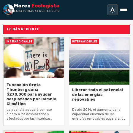
Marea
Ecologista
LA NATURALEZA NO HA HECHO ESCLAVO
LO MÁS RECIENTE
INTERNACIONALES
INTERNACIONALES
Fundación Greta
Thunberg dona
Liberar todo el potencial
$270,000 para ayudar
de las energías
desplazados por Cambio
renovables
Climático
La agencia apoyará con ese
Desde 2014, el aumento de la
dinero a los desplazados y
capacidad eléctrica de las
afectados por las históricas
energías renovables supera al de
inundaciones en Pakistán y de la
las no renovables
sequía en Somalia