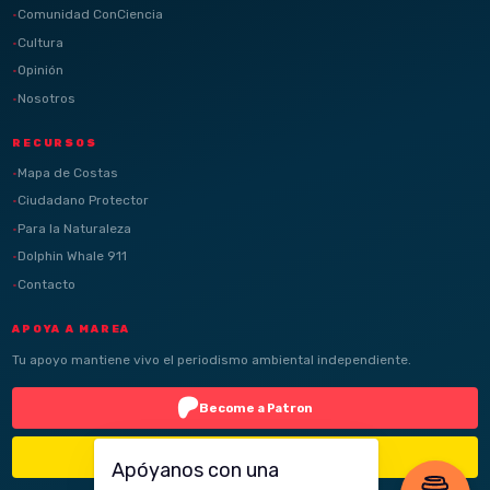
Comunidad ConCiencia
Cultura
Opinión
Nosotros
RECURSOS
Mapa de Costas
Ciudadano Protector
Para la Naturaleza
Dolphin Whale 911
Contacto
APOYA A MAREA
Tu apoyo mantiene vivo el periodismo ambiental independiente.
Become a Patron
Buy Me a Coffee
Apóyanos con una