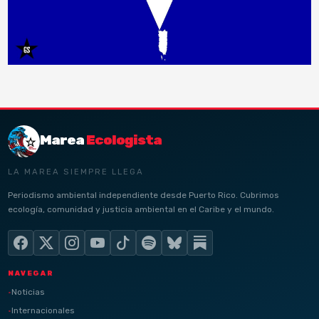
Marea
Ecologista
LA MAREA SIEMPRE LLEGA
Periodismo ambiental independiente desde Puerto Rico. Cubrimos
ecología, comunidad y justicia ambiental en el Caribe y el mundo.
NAVEGAR
Noticias
Internacionales