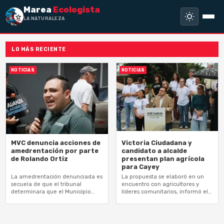
Marea
Ecologista
LA NATURALEZA NO
LO MÁS RECIENTE
NOTICIAS
NOTICIAS
MVC denuncia acciones de
Victoria Ciudadana y
amedrentación por parte
candidato a alcalde
de Rolando Ortiz
presentan plan agrícola
para Cayey
La amedrentación denunciada es
La propuesta se elaboró en un
secuela de que el tribunal
encuentro con agricultores y
determinara que el Municipio
líderes comunitarios, informó el
tiene que hacer pública su
colectivo político
nómina