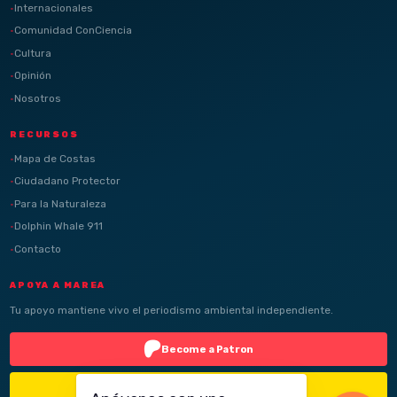
Internacionales
Comunidad ConCiencia
Cultura
Opinión
Nosotros
RECURSOS
Mapa de Costas
Ciudadano Protector
Para la Naturaleza
Dolphin Whale 911
Contacto
APOYA A MAREA
Tu apoyo mantiene vivo el periodismo ambiental independiente.
Become a Patron
Buy Me a Coffee