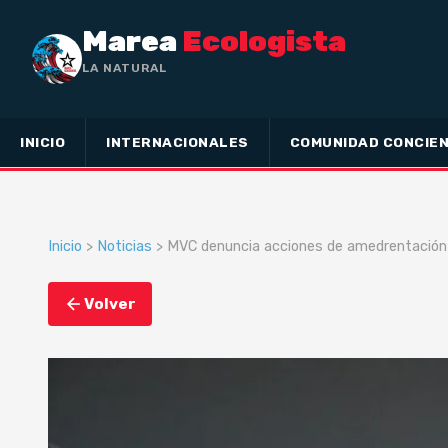
Marea
Ecologista
LA NATURALEZA NO HA HECHO
INICIO
INTERNACIONALES
COMUNIDAD CONCIEN
Inicio
>
Noticias
> MVC denuncia acciones de amedrentación 
Volver