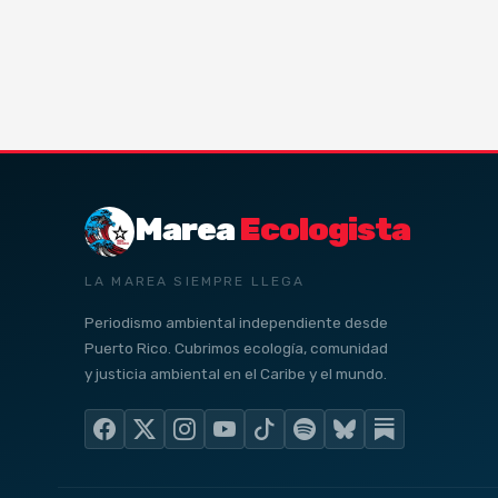
Marea
Ecologista
LA MAREA SIEMPRE LLEGA
Periodismo ambiental independiente desde
Puerto Rico. Cubrimos ecología, comunidad
y justicia ambiental en el Caribe y el mundo.