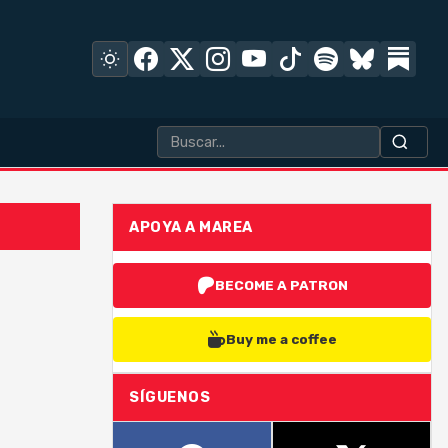
APOYA A MAREA
BECOME A PATRON
Buy me a coffee
SÍGUENOS