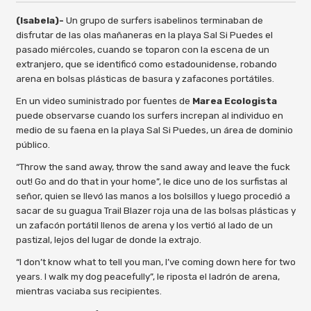
(Isabela)-
Un grupo de surfers isabelinos terminaban de
disfrutar de las olas mañaneras en la playa Sal Si Puedes el
pasado miércoles, cuando se toparon con la escena de un
extranjero, que se identificó como estadounidense, robando
arena en bolsas plásticas de basura y zafacones portátiles.
En un video suministrado por fuentes de
Marea Ecologista
puede observarse cuando los surfers increpan al individuo en
medio de su faena en la playa Sal Si Puedes, un área de dominio
público.
“Throw the sand away, throw the sand away and leave the fuck
out! Go and do that in your home”, le dice uno de los surfistas al
señor, quien se llevó las manos a los bolsillos y luego procedió a
sacar de su guagua Trail Blazer roja una de las bolsas plásticas y
un zafacón portátil llenos de arena y los vertió al lado de un
pastizal, lejos del lugar de donde la extrajo.
“I don’t know what to tell you man, I’ve coming down here for two
years. I walk my dog peacefully”, le riposta el ladrón de arena,
mientras vaciaba sus recipientes.