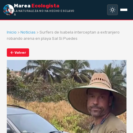
Marea
Ecologista
LA NATURALEZA NO HA HECHO ESCLAVO
A NADIE
Inicio
>
Noticias
> Surfers de Isabela interceptan a extranjero
robando arena en playa Sal Si Puedes
Volver