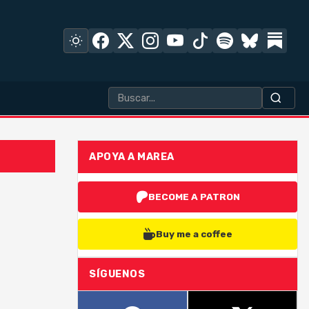
APOYA A MAREA
BECOME A PATRON
Buy me a coffee
SÍGUENOS