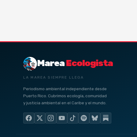
Marea
Ecologista
LA MAREA SIEMPRE LLEGA
Periodismo ambiental independiente desde
Puerto Rico. Cubrimos ecología, comunidad
y justicia ambiental en el Caribe y el mundo.