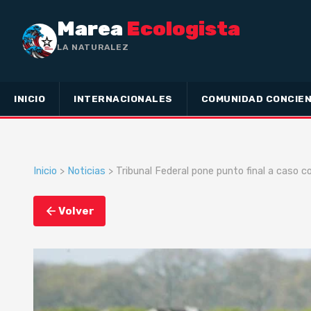
Marea
Ecologista
LA NATURALEZA NO HA HECHO ESCLAVO
INICIO
INTERNACIONALES
COMUNIDAD CONCIEN
Inicio
>
Noticias
> Tribunal Federal pone punto final a caso c
Volver