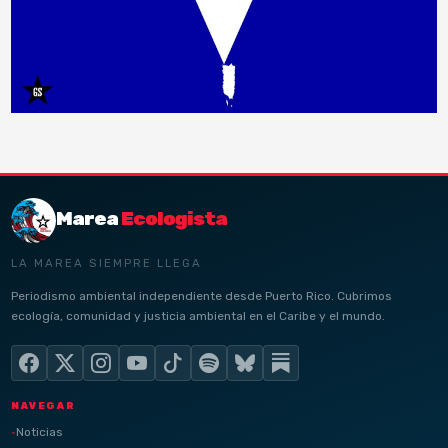
Marea
Ecologista
LA MAREA SIEMPRE LLEGA
Periodismo ambiental independiente desde Puerto Rico. Cubrimos
ecología, comunidad y justicia ambiental en el Caribe y el mundo.
NAVEGAR
Noticias