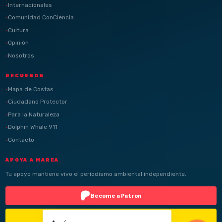
Internacionales
Comunidad ConCiencia
Cultura
Opinión
Nosotros
RECURSOS
Mapa de Costas
Ciudadano Protector
Para la Naturaleza
Dolphin Whale 911
Contacto
APOYA A MAREA
Tu apoyo mantiene vivo el periodismo ambiental independiente.
Become a Patron
Buy Me a Coffee