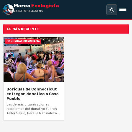
Marea
Ecologista
LA NATURALEZA NO HA
LO MÁS RECIENTE
COMUNIDAD CONCIENCIA
Boricuas de Connecticut
entregan donativo a Casa
Pueblo
Las demás organizaciones
recipientes del donativo fueron
Taller Salud, Para la Naturaleza y
la Sociedad Pro Hospital del Niño