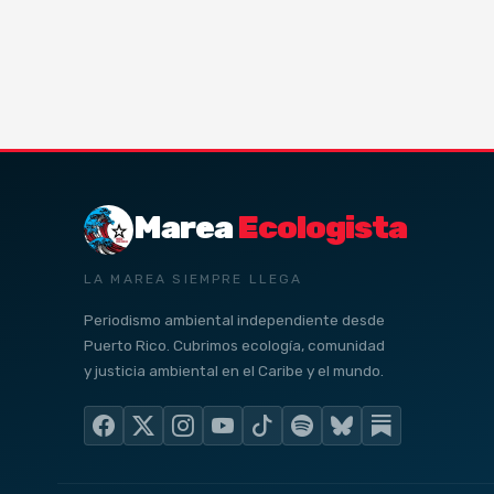
Marea
Ecologista
LA MAREA SIEMPRE LLEGA
Periodismo ambiental independiente desde
Puerto Rico. Cubrimos ecología, comunidad
y justicia ambiental en el Caribe y el mundo.