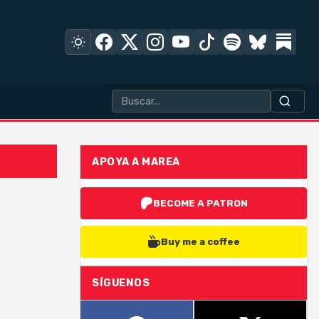
APOYA A MAREA
BECOME A PATRON
Buy me a coffee
SÍGUENOS