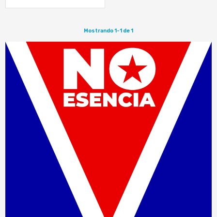
aparece muy entusiasta en un
video haciendo campaña a favor
de…
Mostrando 1-1 de 1