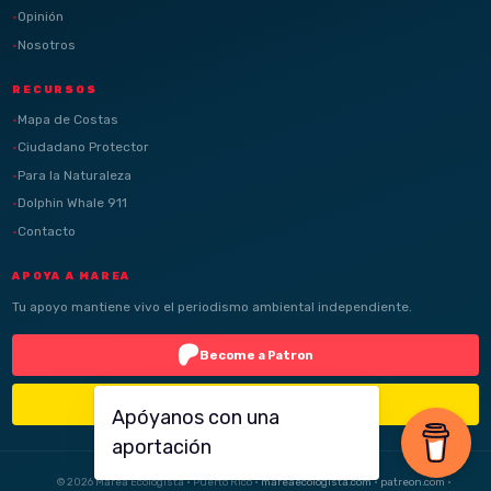
Opinión
Nosotros
RECURSOS
Mapa de Costas
Ciudadano Protector
Para la Naturaleza
Dolphin Whale 911
Contacto
APOYA A MAREA
Tu apoyo mantiene vivo el periodismo ambiental independiente.
Become a Patron
Buy Me a Coffee
Apóyanos con una
aportación
© 2026 Marea Ecologista · Puerto Rico ·
mareaecologista.com
·
patreon.com
·