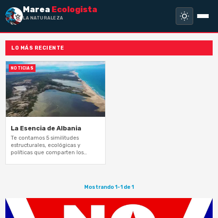
Marea
Ecologista
LA NATURALEZA NO
LO MÁS RECIENTE
NOTICIAS
La Esencia de Albania
Te contamos 5 similitudes
estructurales, ecológicas y
políticas que comparten los
proyectos Kushner/Trump, en
Albania, y Esencia, en Cabo Rojo,
Puerto Rico
Mostrando 1-1 de 1