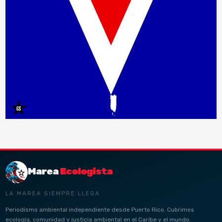
Marea
Ecologista
LA MAREA SIEMPRE LLEGA
Periodismo ambiental independiente desde Puerto Rico. Cubrimos
ecología, comunidad y justicia ambiental en el Caribe y el mundo.