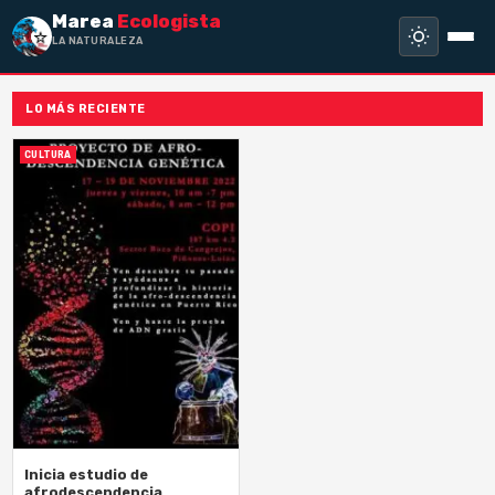
Marea
Ecologista
LA NATURALEZA NO
LO MÁS RECIENTE
CULTURA
Inicia estudio de
afrodescendencia