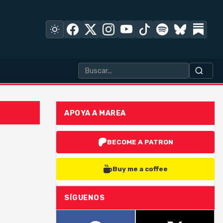
APOYA A MAREA
BECOME A PATRON
Buy me a coffee
SÍGUENOS