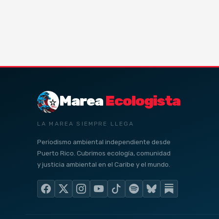
Marea
Ecologista
LA MAREA SIEMPRE LLEGA
Periodismo ambiental independiente desde
Puerto Rico. Cubrimos ecología, comunidad
y justicia ambiental en el Caribe y el mundo.