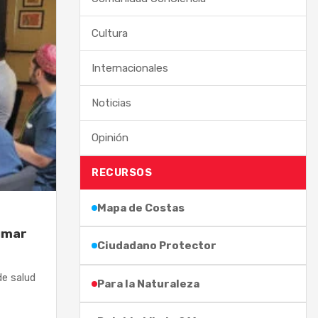
Cultura
Internacionales
Noticias
Opinión
RECURSOS
Mapa de Costas
sumar
Ciudadano Protector
de salud
Para la Naturaleza