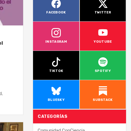
FACEBOOK
TWITTER
INSTAGRAM
YOUTUBE
l
TIKTOK
SPOTIFY
d,
BLUESKY
SUBSTACK
CATEGORÍAS
Comunidad ConCiencia