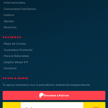
Internacionales
Comunidad ConCiencia
Cultura
Opinión
Nosotros
RECURSOS
Mapa de Costas
Ciudadano Protector
Para la Naturaleza
Dolphin Whale 911
Contacto
APOYA A MAREA
Tu apoyo mantiene vivo el periodismo ambiental independiente.
Become a Patron
Buy Me a Coffee