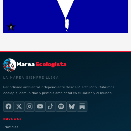
Marea
Ecologista
LA MAREA SIEMPRE LLEGA
Periodismo ambiental independiente desde Puerto Rico. Cubrimos
ecología, comunidad y justicia ambiental en el Caribe y el mundo.
NAVEGAR
Noticias