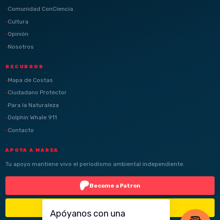
Comunidad ConCiencia
Cultura
Opinión
Nosotros
RECURSOS
Mapa de Costas
Ciudadano Protector
Para la Naturaleza
Dolphin Whale 911
Contacto
APOYA A MAREA
Tu apoyo mantiene vivo el periodismo ambiental independiente.
Become a Patron
Buy Me a Coffee
Apóyanos con una