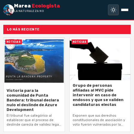
Marea
Ecologista
LA NATURALEZA NO HA
LO MÁS RECIENTE
NOTICIAS
NOTICIAS
Grupo de personas
afiliadas al MVC pide
Victoria para la
intervenir en caso de
comunidad de Punta
endosos y que se validen
Bandera: tribunal declara
candidaturas electas
nulo el deslinde de Azure
Development
El tribunal fue categórico al
Exponen que sus derechos
establecer que el proceso de
constitucionales de asociación y
deslinde carecía de validez legal
voto fueron vulnerados por la
desde su origen, ya que nunca
decisión del Tribunal de Primera
se notificó a los…
Instancia