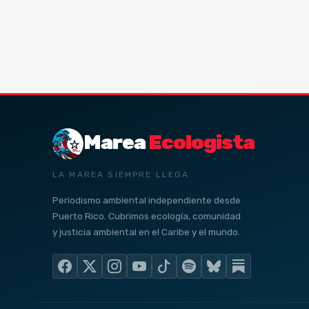
Marea
Ecologista
LA MAREA SIEMPRE LLEGA
Periodismo ambiental independiente desde
Puerto Rico. Cubrimos ecología, comunidad
y justicia ambiental en el Caribe y el mundo.