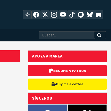
APOYA A MAREA
BECOME A PATRON
Buy me a coffee
SÍGUENOS